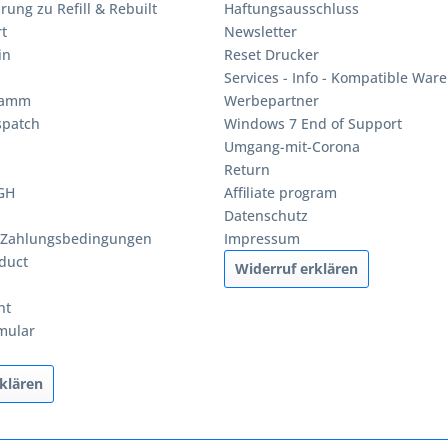
rung zu Refill & Rebuilt
Haftungsausschluss
t
Newsletter
in
Reset Drucker
Services - Info - Kompatible Ware
ramm
Werbepartner
spatch
Windows 7 End of Support
Umgang-mit-Corona
Return
BGH
Affiliate program
Datenschutz
 Zahlungsbedingungen
Impressum
duct
Widerruf erklären
ht
mular
klären