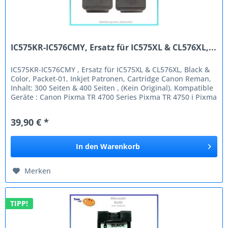
IC575KR-IC576CMY, Ersatz für IC575XL & CL576XL,...
IC575KR-IC576CMY , Ersatz für IC575XL & CL576XL, Black &
Color, Packet-01, Inkjet Patronen, Cartridge Canon Reman,
Inhalt: 300 Seiten & 400 Seiten , (Kein Original). Kompatible
Geräte : Canon Pixma TR 4700 Series Pixma TR 4750 i Pixma
TR...
39,90 € *
In den
Warenkorb
Merken
TIPP!