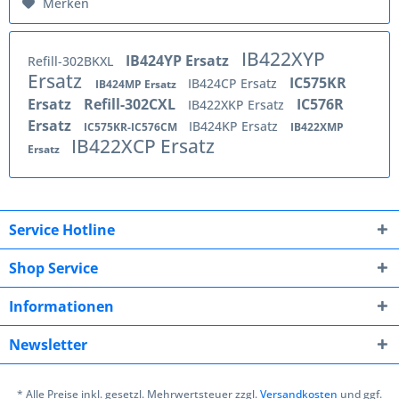
Merken
IB422XYP
IB424YP Ersatz
Refill-302BKXL
Ersatz
IC575KR
IB424CP Ersatz
IB424MP Ersatz
Ersatz
Refill-302CXL
IC576R
IB422XKP Ersatz
Ersatz
IB424KP Ersatz
IC575KR-IC576CM
IB422XMP
IB422XCP Ersatz
Ersatz
Service Hotline
Shop Service
Informationen
Newsletter
* Alle Preise inkl. gesetzl. Mehrwertsteuer zzgl.
Versandkosten
und ggf.