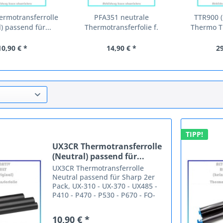
rmotransferrolle
PFA351 neutrale
TTR900 (
) passend für...
Thermotransferfolie f.
Thermo Tr
Philips...
10,90 € *
14,90 € *
29
TIPP!
UX3CR Thermotransferrolle
(Neutral) passend für...
UX3CR Thermotransferrolle
Neutral passend für Sharp 2er
Pack, UX-310 - UX-370 - UX485 -
P410 - P470 - P530 - P670 - FO-
730 - FO-780 - FO-880 - (2erPack)
(UX-3CR) Mindestbestellmenge: 2
10,90 € *
Pack. Passende Geräte: Sharp