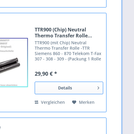
TTR900 (Chip) Neutral
Thermo Transfer Rolle...
TTR900 (mit Chip) Neutral
Thermo Transfer Rolle -TTR
Siemens 860 - 870 Telekom T-Fax
307 - 308 - 309 - (Packung 1 Rolle
, 1 Chip ) (212mmx50m).
ACHTUNG - Nur noch
29,90 € *
Restbestände vorhanden -
ACHTUNG Diese Thermo Transfer
Rolle ist...
Details
Vergleichen
Merken
e