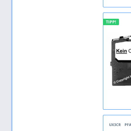
TIPP!
UX3CR
PF