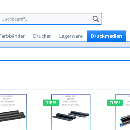
Farbbänder
Drucker
Lagerware
Druckmedien
TIPP!
TIPP!