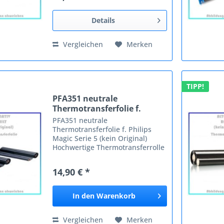
FO-720 FO-730 FO-740...
Details
Vergleichen
Merken
TIPP!
PFA351 neutrale
Thermotransferfolie f.
Philips...
PFA351 neutrale
Thermotransferfolie f. Philips
Magic Serie 5 (kein Original)
Hochwertige Thermotransferrolle
und 100% kompatibel zu Ihrem
Gerät. Einfach zu installieren.
14,90 € *
Extrem sparen mit erstklassiger
Markenqualität. geprüfte...
In den
Warenkorb
Vergleichen
Merken