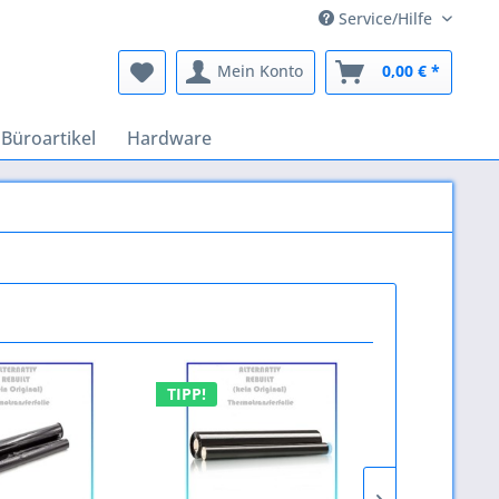
Service/Hilfe
Mein Konto
0,00 € *
Büroartikel
Hardware
TIPP!
TIPP!