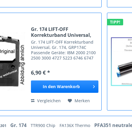
TIPP!
Gr. 174 LIFT-OFF
Korrekturband Universal,
Gr....
Gr. 174 LIFT-OFF Korrekturband
Universal, Gr. 174, GRP174C
Passende Geräte: IBM 2000 2100
2500 3000 4727 5223 6746 6747
6747-2 6779 6781 6781-2 6782
6783 6783-2 6784 6785 6787
6,90 € *
6787-2 6788 Easystrike Personal
Wheelprinter 2 Superelectric...
In den
Warenkorb
Vergleichen
Merken
Gr. 174
PFA351 neutral
TTR900 Chip
FA136X Thermo
A301