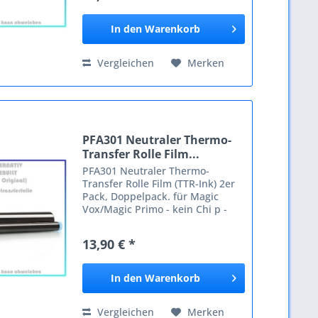
G KX-F 1820 KX-F 1830 KX-F...
In den
Warenkorb
Vergleichen
Merken
PFA301 Neutraler Thermo-
Transfer Rolle Film...
PFA301 Neutraler Thermo-
Transfer Rolle Film (TTR-Ink) 2er
Pack, Doppelpack. für Magic
Vox/Magic Primo - kein Chi p -
(VE = 2 Stück ), (kein Original).
Original ist NICHT mehr lieferbar.
13,90 € *
Kompatible Geräte: Ricoh Fax 570
Fax 580 Philips...
In den
Warenkorb
Vergleichen
Merken