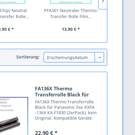
Chip) Neutral
PFA301 Neutraler Thermo-
FA136
ansfer Rolle...
Transfer Rolle Film...
Transferro
Panas
,90 € *
13,90 € *
22,
Sortierung:
FA136X Thermo
Transferrolle Black für
Panasonic...
FA136X Thermo Transferrolle
Black für Panasonic Fax KXFA
-136X KX-F1830 (2erPack), kein
Original. Kompatible Geräte:
Panasonic KX-F 1010 KX-F 1015
KX-F 1016 KX-F 1110 KX-F 1800
22,90 € *
KX-F 1810 KX-F 1810 E KX-F 1810