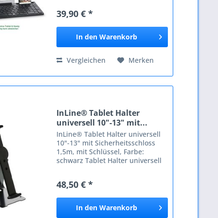
Eingabegerät für PC, Android-
39,90 € *
oder iOS-Geräte. Es können bis
zu vier mobile Geräte per...
In den
Warenkorb
Vergleichen
Merken
InLine® Tablet Halter
universell 10"-13" mit...
InLine® Tablet Halter universell
10"-13" mit Sicherheitsschloss
1,5m, mit Schlüssel, Farbe:
schwarz Tablet Halter universell
10"-13" mit Diebstahlschutz, ideal
für Präsentationen, Schulen,
48,50 € *
Homeoffice, Messen, Ladenlokal
etc....
In den
Warenkorb