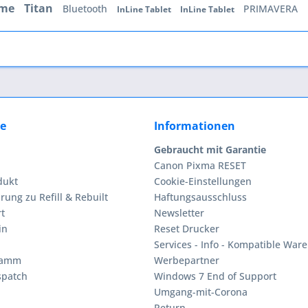
ome
Titan
Bluetooth
PRIMAVERA
InLine Tablet
InLine Tablet
ce
Informationen
Gebraucht mit Garantie
Canon Pixma RESET
dukt
Cookie-Einstellungen
rung zu Refill & Rebuilt
Haftungsausschluss
t
Newsletter
in
Reset Drucker
Services - Info - Kompatible Ware
ramm
Werbepartner
spatch
Windows 7 End of Support
Umgang-mit-Corona
Return