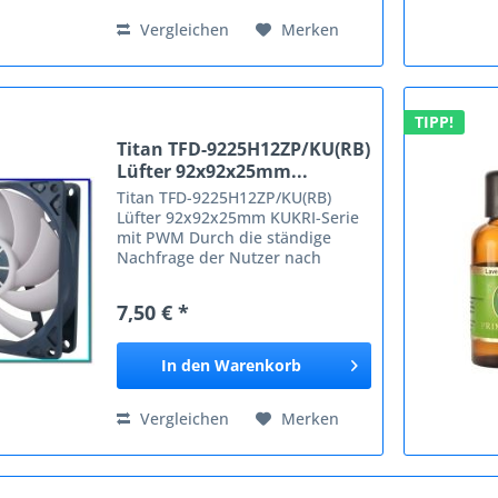
Vergleichen
Merken
TIPP!
Titan TFD-9225H12ZP/KU(RB)
Lüfter 92x92x25mm...
Titan TFD-9225H12ZP/KU(RB)
Lüfter 92x92x25mm KUKRI-Serie
mit PWM Durch die ständige
Nachfrage der Nutzer nach
besserer Computerleistung steigt
auch der Energieverbrauch, was
7,50 € *
wiederum dazu führen kann,
dass auch das Wärmeproblem
zunimmt....
In den
Warenkorb
Vergleichen
Merken