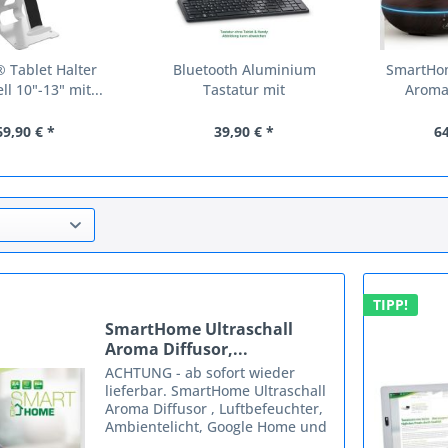
® Tablet Halter
Bluetooth Aluminium
SmartHom
ll 10"-13" mit...
Tastatur mit
Aroma 
Nummernpad,...
69,90 € *
39,90 € *
64
TIPP!
SmartHome Ultraschall
Aroma Diffusor,...
ACHTUNG - ab sofort wieder
lieferbar. SmartHome Ultraschall
Aroma Diffusor , Luftbefeuchter,
Ambientelicht, Google Home und
Amazon Alexa kompatibel ,