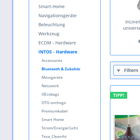
Smart-Home
Navigationsgeräte
InLine
Beleuchtung
universe
Werkzeug
ECOM - Hardware
INTOS - Hardware
Accessories
Bluetooth & Zubehör
Filtern
Messgeräte
Netzwerk
OEcobags
TIPP!
OTG-onthego
Premiumkabel
Smart Home
Strom/Energie/Licht
Tesa_CleanAir