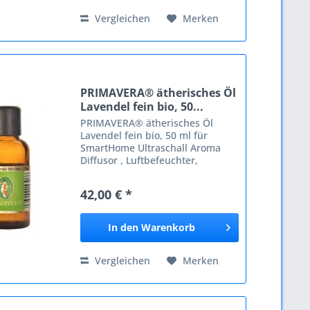
Vergleichen
Merken
PRIMAVERA® ätherisches Öl
Lavendel fein bio, 50...
PRIMAVERA® ätherisches Öl
Lavendel fein bio, 50 ml für
SmartHome Ultraschall Aroma
Diffusor , Luftbefeuchter,
Ambientelicht, Google Home und
Amazon Alexa kompatibel ,
42,00 € *
InLine® Lavendel fein, auch
Echter Lavendel genannt, ist ein...
In den
Warenkorb
Vergleichen
Merken