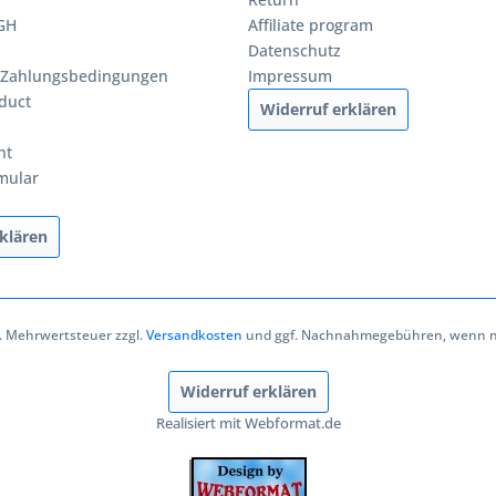
BGH
Affiliate program
Datenschutz
 Zahlungsbedingungen
Impressum
duct
Widerruf erklären
ht
mular
klären
zl. Mehrwertsteuer zzgl.
Versandkosten
und ggf. Nachnahmegebühren, wenn ni
Widerruf erklären
Realisiert mit Webformat.de