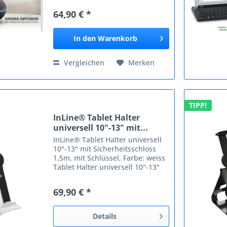
InLine® Stellen Sie sich vor, die
64,90 € *
Haustür geht auf, und es kommt
Ihnen ein angenehmer...
In den
Warenkorb
Vergleichen
Merken
TIPP!
InLine® Tablet Halter
universell 10"-13" mit...
InLine® Tablet Halter universell
10"-13" mit Sicherheitsschloss
1,5m, mit Schlüssel, Farbe: weiss
Tablet Halter universell 10"-13"
mit Diebstahlschutz, ideal für
Präsentationen, Schulen,
69,90 € *
Homeoffice, Messen, Ladenlokal
etc....
Details