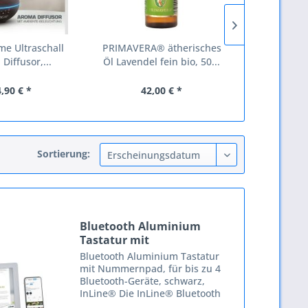
e Ultraschall
PRIMAVERA® ätherisches
Tita
Diffusor,...
Öl Lavendel fein bio, 50...
9225H12ZP/
92x92
,90 € *
42,00 € *
7,
Sortierung:
Bluetooth Aluminium
Tastatur mit
Nummernpad,...
Bluetooth Aluminium Tastatur
mit Nummernpad, für bis zu 4
Bluetooth-Geräte, schwarz,
InLine® Die InLine® Bluetooth
Aluminium Tastatur ist ein