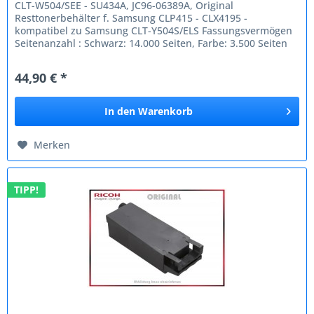
CLT-W504/SEE - SU434A, JC96-06389A, Original
Resttonerbehälter f. Samsung CLP415 - CLX4195 -
kompatibel zu Samsung CLT-Y504S/ELS Fassungsvermögen
Seitenanzahl : Schwarz: 14.000 Seiten, Farbe: 3.500 Seiten
Passend für: Samsung CLP-410...
44,90 € *
In den
Warenkorb
Merken
TIPP!