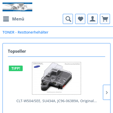
Menü
TONER - Resttonerhehälter
Topseller
TIPP!
CLT-W504/SEE, SU434A, JC96-06389A, Original...