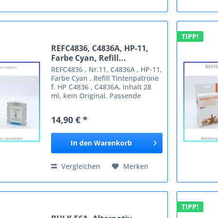
TIPP!
REFC4836, C4836A, HP-11,
Farbe Cyan, Refill...
REFC4836 , Nr.11, C4836A , HP-11,
Farbe Cyan , Refill Tintenpatrone
f. HP C4836 , C4836A, Inhalt 28
ml, kein Original. Passende
Geräte: HP Business InkJet 1000
Business InkJet 1100 Business
14,90 € *
InkJet 1100 D Business InkJet
1100 DTN Business...
In den
Warenkorb
Vergleichen
Merken
TIPP!