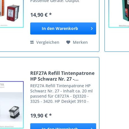
Passende Geräte: Output
Solutions Flatjet C 680 LSK CD
Printer 5000 CD Printer 5000 PRO
14,90 € *
CD Printer 5000 PRO Recorder CD
Printer 5000 Series...
In den
Warenkorb
Vergleichen
Merken
REF27A Refill Tintenpatrone
HP Schwarz Nr. 27 -...
REF27A Refill Tintenpatrone HP
Schwarz Nr. 27 - Inhalt ca. 20 ml
passend für C8727A - DJ3320 -
3325 - 3420. HP Deskjet 3910 -
3920 - 3930 - 3940 - 3950 - D1300
Series - D1311 - D1320 - D1330
19,90 € *
D1338 - D1341 - D1360 - D1368 -
D2320 - D2330...