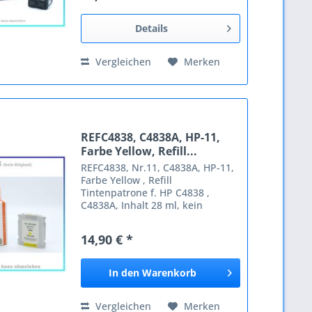
LSK CD Printer 5000 CD Printer...
Details
Vergleichen
Merken
REFC4838, C4838A, HP-11,
Farbe Yellow, Refill...
REFC4838, Nr.11, C4838A, HP-11,
Farbe Yellow , Refill
Tintenpatrone f. HP C4838 ,
C4838A, Inhalt 28 ml, kein
Original. Passende Geräte: HP
Business InkJet 1000 Business
14,90 € *
InkJet 1100 Business InkJet 1100
D Business InkJet 1100 DTN
Business...
In den
Warenkorb
Vergleichen
Merken