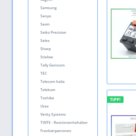
Samsung
Sanyo
Savin
Seiko Precision
Selex
Sharp
Stielow
Tally Genicom
TEC
Telecom Italia
Telekom
Toshiba
TIPP!
Utax
Verity Systems
TINTE - Resttintenhehälter
Frankierpatronen