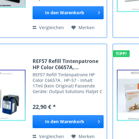
140 Color Copier 140 Series
Color...
In den
Warenkorb
Vergleichen
Merken
TIPP!
REF57 Refill Tintenpatrone
HP Color C6657A,...
REF57 Refill Tintenpatrone HP
Color C6657A , HP-57 - Inhalt
17ml (kein Original) Passende
Geräte: Output Solutions Flatjet C
680 Odixion Digistudio 3000 LSK
CD Printer 5000 CD Printer 5000
22,90 € *
PRO CD Printer 5000 Pro
Recorder CD Printer 5000...
In den
Warenkorb
Vergleichen
Merken