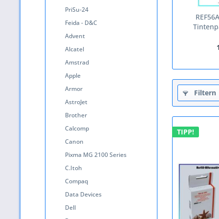
PriSu-24
REF56A 
Feida - D&C
Tintenp
Advent
Alcatel
Amstrad
Apple
Armor
Filtern
AstroJet
Brother
Calcomp
TIPP!
Canon
Pixma MG 2100 Series
C.Itoh
Compaq
Data Devices
Dell