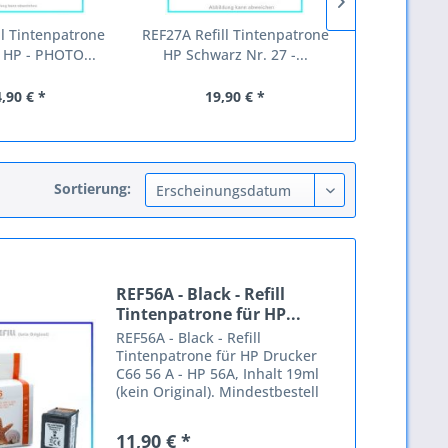
ll Tintenpatrone
REF27A Refill Tintenpatrone
BULK45A
 HP - PHOTO...
HP Schwarz Nr. 27 -...
Alternative 
,90 € *
19,90 € *
27,
Sortierung:
REF56A - Black - Refill
Tintenpatrone für HP...
REF56A - Black - Refill
Tintenpatrone für HP Drucker
C66 56 A - HP 56A, Inhalt 19ml
(kein Original). Mindestbestell
Menge: 2 Stck . Passende
Drucker: Output Solutions Flatjet
11,90 € *
C 680 Odixion Digistudio 3000