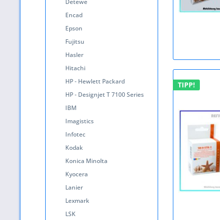
Detewe
Encad
Epson
Fujitsu
Hasler
Hitachi
HP - Hewlett Packard
TIPP!
HP - Designjet T 7100 Series
IBM
Imagistics
Infotec
Kodak
Konica Minolta
Kyocera
Lanier
Lexmark
LSK