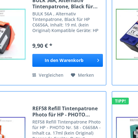
BULK 56A, Alternativ
Tintenpatrone, Black für...
BULK 56A , Alternativ
Tintenpatrone, Black für HP
C6656A, Inhalt: 19 ml. (kein
Original) Kompatible Geräte: HP
DeskJet 450 CBI DeskJet 450 CI
DeskJet 450 Series DeskJet 450
9,90 € *
WBT DeskJet 5100 Series DeskJet
5145 DeskJet 5150 DeskJet 5150
W...
In den
Warenkorb
Vergleichen
Merken
TIPP!
REF58 Refill Tintenpatrone
Photo für HP - PHOTO...
REF58 Refill Tintenpatrone Photo
für HP - PHOTO Nr. 58 - C6658A -
Inhalt ca. 17ml (kein Original)