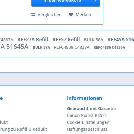
In den
Warenkorb
Vergleichen
Merken
REF27A Refill
REF57 Refill
REF45A 51
C4837A
BULK 56A
A 51645A
REFC4838 C4838A
BULK 57A
REFC4836 C4836A
ce
Informationen
Gebraucht mit Garantie
Canon Pixma RESET
dukt
Cookie-Einstellungen
rung zu Refill & Rebuilt
Haftungsausschluss