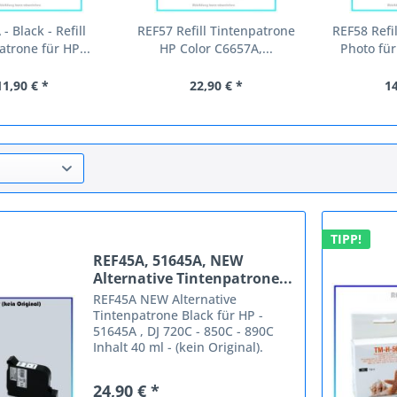
- Black - Refill
REF57 Refill Tintenpatrone
REF58 Refi
atrone für HP...
HP Color C6657A,...
Photo für
11,90 € *
22,90 € *
14
TIPP!
REF45A, 51645A, NEW
Alternative Tintenpatrone...
REF45A NEW Alternative
Tintenpatrone Black für HP -
51645A , DJ 720C - 850C - 890C
Inhalt 40 ml - (kein Original).
Kompatible Geräte: HP
Addmaster IJ 1000 Color Copier
24,90 € *
110 Color Copier 120 Color Copier