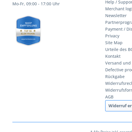
Help / Suppor
Mo-Fr, 09:00 - 17:00 Uhr
Merchant log
Newsletter
Partnerprog
Payment / Di
Privacy
Site Map
Urteile des 
Kontakt
Versand und
Defective pro
Rückgabe
Widerrufsrec
Widerrufsfor
AGB
Widerruf er
* Alle Preise inkl. geset