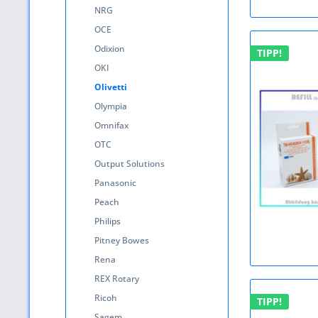
NRG
OCE
Odixion
TIPP!
OKI
Olivetti
Olympia
Omnifax
OTC
Output Solutions
Panasonic
Peach
Philips
Pitney Bowes
Rena
REX Rotary
Ricoh
TIPP!
Sagem