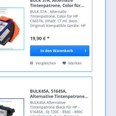
BULK 57A, Alternativ
Tintenpatrone, Color für...
BULK 57A , Alternativ
Tintenpatrone, Color für HP
C6657A, Inhalt: 17 ml. (kein
Original) Kompatible Geräte: HP
DeskJet 450 CBI DeskJet 450 CI
DeskJet 450 Series DeskJet 450
19,90 € *
WBT DeskJet 5100 Series DeskJet
5145 DeskJet 5150 DeskJet 5150
W...
In den
Warenkorb
Vergleichen
Merken
BULK45A, 51645A,
Alternative Tintenpatrone...
BULK45A Alternative
Tintenpatrone Black für HP -
51645A , DJ 720C - 850C - 890C