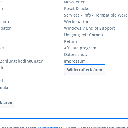
t
Newsletter
in
Reset Drucker
Services - Info - Kompatible Ware
ramm
Werbepartner
spatch
Windows 7 End of Support
Umgang-mit-Corona
Return
BGH
Affiliate program
Datenschutz
 Zahlungsbedingungen
Impressum
duct
Widerruf erklären
ht
mular
klären
zl. Mehrwertsteuer zzgl.
Versandkosten
und ggf. Nachnahmegebühren, wenn ni