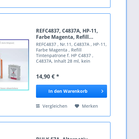
REFC4837, C4837A, HP-11,
Farbe Magenta, Refill...
REFC4837 , Nr.11, C4837A , HP-11,
Farbe Magenta , Refill
Tintenpatrone f. HP C4837 ,
C4837A, Inhalt 28 ml, kein
Original. Passende Geräte: HP,
Olivetti, Stielow HP Business
14,90 € *
InkJet 1000 Business InkJet 1100
Business InkJet 1100 D Business...
In den
Warenkorb
Vergleichen
Merken