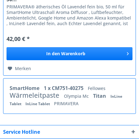
PRIMAVERA® ätherisches Öl Lavendel fein bio, 50 ml für
SmartHome Ultraschall Aroma Diffusor , Luftbefeuchter,
Ambientelicht, Google Home und Amazon Alexa kompatibel
, InLine® Lavendel fein, auch Echter Lavendel genannt, ist
ein...
42,00 € *
In den
Warenkorb
Merken
SmartHome
1 x CM751-40275
Fellowes
Wärmeleitpaste
Titan
Olympia Mc
InLine
PRIMAVERA
Tablet
InLine Tablet
Service Hotline