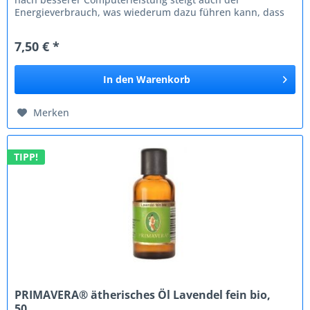
Energieverbrauch, was wiederum dazu führen kann, dass
auch das Wärmeproblem zunimmt....
7,50 € *
In den
Warenkorb
Merken
TIPP!
PRIMAVERA® ätherisches Öl Lavendel fein bio,
50...