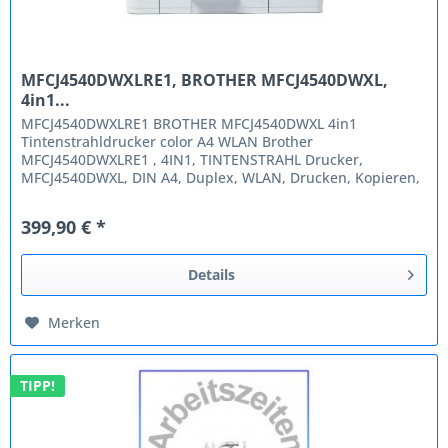
MFCJ4540DWXLRE1, BROTHER MFCJ4540DWXL,
4in1...
MFCJ4540DWXLRE1 BROTHER MFCJ4540DWXL 4in1
Tintenstrahldrucker color A4 WLAN Brother
MFCJ4540DWXLRE1 , 4IN1, TINTENSTRAHL Drucker,
MFCJ4540DWXL, DIN A4, Duplex, WLAN, Drucken, Kopieren,
Scannen, Faxen. Das MFC-J4540DWXL ist ein kompaktes...
399,90 € *
Details
Merken
TIPP!