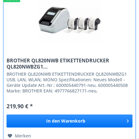
BROTHER QL820NWB ETIKETTENDRUCKER
QL820NWBZG1...
BROTHER QL820NWB ETIKETTENDRUCKER QL820NWBZG1
USB, LAN, WLAN, MONO Spezifikationen: Neues Modell -
Geräte Update Art.-Nr.: 600005440791-neu, 600005440508
Marke: BROTHER EAN: 4977766827171-neu,
4977766769228-alt OEM Code:...
219,90 € *
In den
Warenkorb
Merken