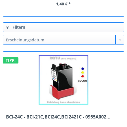
1,40 € *
Filtern
TIPP!
BCI-24C - BCI-21C,BCI24C,BCI2421C - 0955A002...