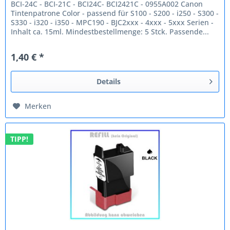
BCI-24C - BCI-21C - BCI24C- BCI2421C - 0955A002 Canon
Tintenpatrone Color - passend für S100 - S200 - i250 - S300 -
S330 - i320 - i350 - MPC190 - BJC2xxx - 4xxx - 5xxx Serien -
Inhalt ca. 15ml. Mindestbestellmenge: 5 Stck. Passende...
1,40 € *
Details
Merken
TIPP!