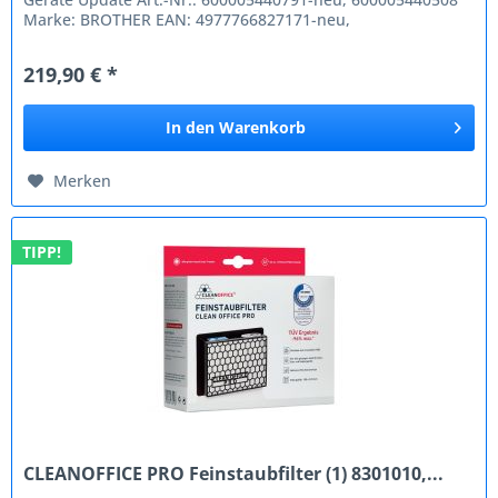
Marke: BROTHER EAN: 4977766827171-neu,
4977766769228-alt OEM Code:...
219,90 € *
In den
Warenkorb
Merken
TIPP!
CLEANOFFICE PRO Feinstaubfilter (1) 8301010,...