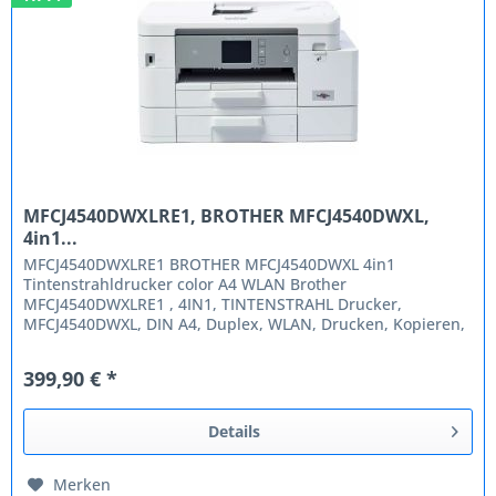
MFCJ4540DWXLRE1, BROTHER MFCJ4540DWXL,
4in1...
MFCJ4540DWXLRE1 BROTHER MFCJ4540DWXL 4in1
Tintenstrahldrucker color A4 WLAN Brother
MFCJ4540DWXLRE1 , 4IN1, TINTENSTRAHL Drucker,
MFCJ4540DWXL, DIN A4, Duplex, WLAN, Drucken, Kopieren,
Scannen, Faxen. Das MFC-J4540DWXL ist ein kompaktes...
399,90 € *
Details
Merken