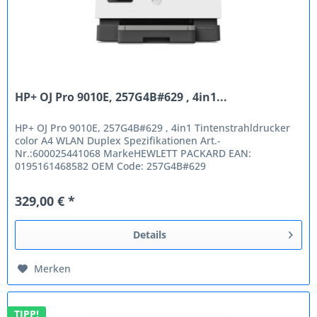
HP+ OJ Pro 9010E, 257G4B#629 , 4in1...
HP+ OJ Pro 9010E, 257G4B#629 , 4in1 Tintenstrahldrucker
color A4 WLAN Duplex Spezifikationen Art.-
Nr.:600025441068 MarkeHEWLETT PACKARD EAN:
0195161468582 OEM Code: 257G4B#629
NetzwerkfähigWLAN Ja Multifunktionen4in1 Seitenleistung
/...
329,00 € *
Details
Merken
TIPP!