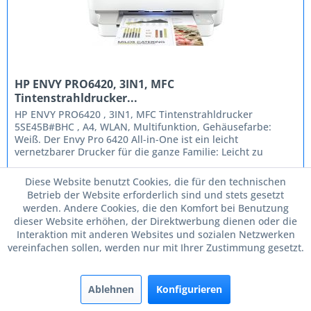
HP ENVY PRO6420, 3IN1, MFC
Tintenstrahldrucker...
HP ENVY PRO6420 , 3IN1, MFC Tintenstrahldrucker
5SE45B#BHC , A4, WLAN, Multifunktion, Gehäusefarbe:
Weiß. Der Envy Pro 6420 All-in-One ist ein leicht
vernetzbarer Drucker für die ganze Familie: Leicht zu
handhaben dank Unterstützung für...
Diese Website benutzt Cookies, die für den technischen
159,90 € *
Betrieb der Website erforderlich sind und stets gesetzt
werden. Andere Cookies, die den Komfort bei Benutzung
In den
Warenkorb
dieser Website erhöhen, der Direktwerbung dienen oder die
Interaktion mit anderen Websites und sozialen Netzwerken
vereinfachen sollen, werden nur mit Ihrer Zustimmung gesetzt.
Merken
Ablehnen
Konfigurieren
TIPP!