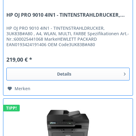
HP OJ PRO 9010 4IN1 - TINTENSTRAHLDRUCKER,...
HP OJ PRO 9010 4IN1 - TINTENSTRAHLDRUCKER,
3UK83B#A80 , A4, WLAN, MULTI, FARBE Spezifikationen Art.-
Nr.:600025441068 MarkeHEWLETT PACKARD
EAN0193424191406 OEM Code3UK83B#A80
NetzwerkfähigWLAN Ja Multifunktionen4in1 Seitenleistung /
Min....
219,00 € *
Details
Merken
TIPP!