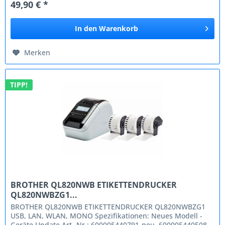
49,90 € *
In den
Warenkorb
Merken
TIPP!
BROTHER QL820NWB ETIKETTENDRUCKER
QL820NWBZG1...
BROTHER QL820NWB ETIKETTENDRUCKER QL820NWBZG1
USB, LAN, WLAN, MONO Spezifikationen: Neues Modell -
Geräte Update Art.-Nr.: 600005440791-neu, 600005440508