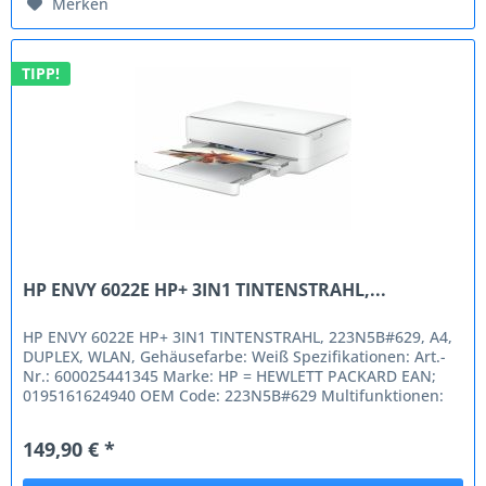
Merken
TIPP!
HP ENVY 6022E HP+ 3IN1 TINTENSTRAHL,...
HP ENVY 6022E HP+ 3IN1 TINTENSTRAHL, 223N5B#629, A4,
DUPLEX, WLAN, Gehäusefarbe: Weiß Spezifikationen: Art.-
Nr.: 600025441345 Marke: HP = HEWLETT PACKARD EAN;
0195161624940 OEM Code: 223N5B#629 Multifunktionen:
3in1 Seitenleistung / Min....
149,90 € *