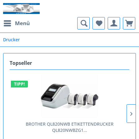
Menü
Drucker
Topseller
TIPP!
BROTHER QL820NWB ETIKETTENDRUCKER
QL820NWBZG1...