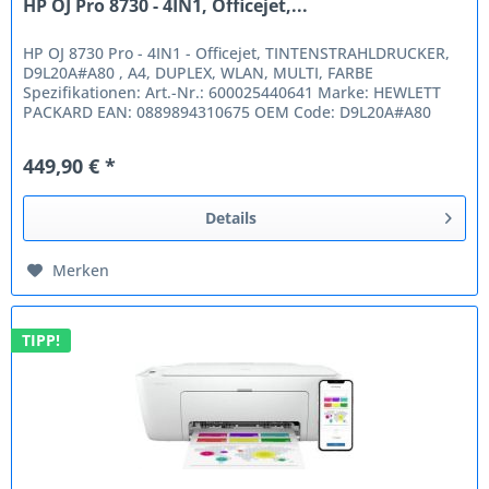
HP OJ Pro 8730 - 4IN1, Officejet,...
HP OJ 8730 Pro - 4IN1 - Officejet, TINTENSTRAHLDRUCKER,
D9L20A#A80 , A4, DUPLEX, WLAN, MULTI, FARBE
Spezifikationen: Art.-Nr.: 600025440641 Marke: HEWLETT
PACKARD EAN: 0889894310675 OEM Code: D9L20A#A80
Netzwerkfähig WLAN: Ja...
449,90 € *
Details
Merken
TIPP!