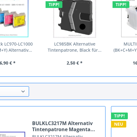
TIPP!
TIPP!
ck LC970-LC1000
LC985BK Alternative
MULTI
Y) Alternativ...
Tintenpatrone, Black für...
(BK+C+M+Y)
6,90 € *
2,50 € *
16
TIPP!
BULKLC3217M Alternativ
NEU
Tintenpatrone Magenta...
BULKLC3217M Alternativ