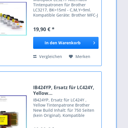
Tintenpatronen für Brother
LC3217, BK=15ml - C,M,Y=9ml.
Kompatible Geräte: Brother MFC-J
5330 DW MFC-J 5330 DW XL MFC-J
5335 DW MFC-J 5730 DW MFC-J
19,90 € *
5830 DW MFC-J 5930 DW MFC-J
6530 DW MFC-J 6535 DW MFC-J
6535...
In den
Warenkorb
Vergleichen
Merken
IB424YP, Ersatz für LC424Y,
Yellow...
IB424YP, Ersatz für LC424Y ,
Yellow Tintenpatrone Brother
New Build Inhalt: für 750 Seiten
(kein Original). Kompatible
Geräte: Brother Brother LC422
Brother MFC-J 5340 Brother