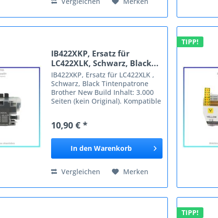
Vergleichen
Merken
TIPP!
IB422XKP, Ersatz für
LC422XLK, Schwarz, Black...
IB422XKP, Ersatz für LC422XLK ,
Schwarz, Black Tintenpatrone
Brother New Build Inhalt: 3.000
Seiten (kein Original). Kompatible
Geräte: Brother Brother LC422
Brother MFC-J 5340 Brother
10,90 € *
MFCJ5340DW Brother
MFCJ5340DWE Brother
MFCJ5345DW...
In den
Warenkorb
Vergleichen
Merken
TIPP!