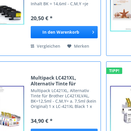
Inhalt BK = 14,6ml - C,M,Y =je
9,0ml Passende Geräte: Brother
DCP-J 4120 DW DCP-J 562 DW
20,50 € *
MFC-J 1100 Series MFC-J 1140 W
MFC-J 1150 DW MFC-J 1170 DW...
In den
Warenkorb
Vergleichen
Merken
TIPP!
Multipack LC421XL,
Alternativ Tinte für
Brother...
Multipack LC421XL, Alternativ
Tinte für Brother LC421XLVAL,
BK=12,5ml - C,M,Y= a. 7,5ml (kein
Original) 1 x LC-421XL Black 1 x
LC-421XL Cyan 1 x LC-421XL
Magenta 1 x LC-421XL Yellow
34,90 € *
Kompatible Geräte: Brother DCP-J
1050 DW DCP-J 1140 DW...