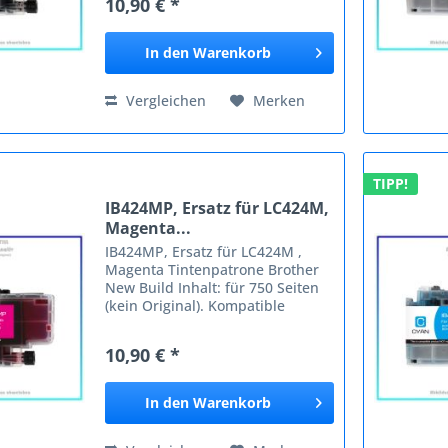
10,90 € *
MFCJ5340DW Brother
MFCJ5340DWE Brother
MFCJ5345DW...
In den
Warenkorb
Vergleichen
Merken
TIPP!
IB424MP, Ersatz für LC424M,
Magenta...
IB424MP, Ersatz für LC424M ,
Magenta Tintenpatrone Brother
New Build Inhalt: für 750 Seiten
(kein Original). Kompatible
Geräte: Brother Brother LC422
Brother MFC-J 5340 Brother
10,90 € *
MFCJ5340DW Brother
MFCJ5340DWE Brother
MFCJ5345DW Brother...
In den
Warenkorb