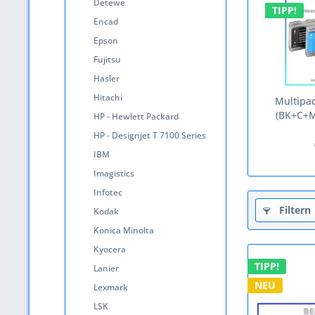
Detewe
TIPP!
Encad
Epson
Fujitsu
Hasler
Hitachi
Multipa
(BK+C+M+
HP - Hewlett Packard
HP - Designjet T 7100 Series
IBM
Imagistics
Infotec
Filtern
Kodak
Konica Minolta
Kyocera
TIPP!
Lanier
NEU
Lexmark
LSK