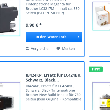
Tintenpatrone Magenta für
Brother LC3217M - Inhalt ca. 550
Seiten (PATENTSICHER)
Mindesbestellmenge 1 Stck
Passende Geräte: Brother MFC-J
9,90 € *
5330 DW MFC-J 5330 DW XL MFC-J
5335 DW MFC-J 5730 DW MFC-J
5830 DW MFC-J...
In den
Warenkorb
Vergleichen
Merken
TIPP!
IB424KP, Ersatz für LC424BK,
Schwarz, Black...
IB424KP, Ersatz für LC424BK ,
Schwarz, Black Tintenpatrone
Brother New Build Inhalt: für 750
Seiten (kein Original). Kompatible
Geräte: Brother Brother LC422
Brother MFC-J 5340 Brother