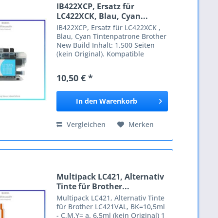
IB422XCP, Ersatz für
LC422XCK, Blau, Cyan...
IB422XCP, Ersatz für LC422XCK ,
Blau, Cyan Tintenpatrone Brother
New Build Inhalt: 1.500 Seiten
(kein Original). Kompatible
Geräte: Brother Brother LC422
Brother MFC-J 5340 Brother
10,50 € *
MFCJ5340DW Brother
MFCJ5340DWE Brother
MFCJ5345DW...
In den
Warenkorb
Vergleichen
Merken
Multipack LC421, Alternativ
Tinte für Brother...
Multipack LC421, Alternativ Tinte
für Brother LC421VAL, BK=10,5ml
- C,M,Y= a. 6,5ml (kein Original) 1