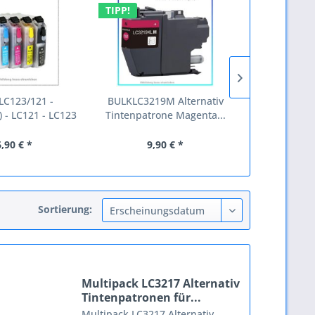
TIPP!
TIPP!
LC123/121 -
BULKLC3219M Alternativ
BULKLC3219
 - LC121 - LC123
Tintenpatrone Magenta...
Tintenpatro
-...
,90 € *
9,90 € *
9,
Sortierung:
Multipack LC3217 Alternativ
Tintenpatronen für...
Multipack LC3217 Alternativ