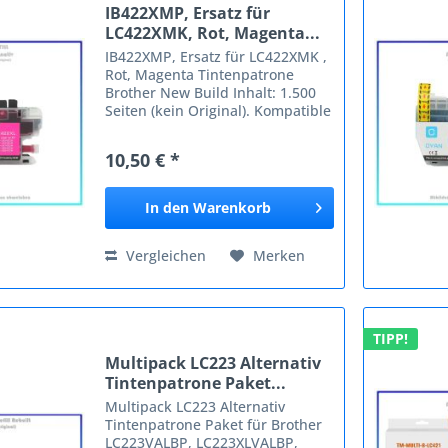
IB422XMP, Ersatz für
LC422XMK, Rot, Magenta...
IB422XMP, Ersatz für LC422XMK ,
Rot, Magenta Tintenpatrone
Brother New Build Inhalt: 1.500
Seiten (kein Original). Kompatible
Geräte: Brother Brother LC422
Brother MFC-J 5340 Brother
10,50 € *
MFCJ5340DW Brother
MFCJ5340DWE Brother
MFCJ5345DW...
In den
Warenkorb
Vergleichen
Merken
TIPP!
Multipack LC223 Alternativ
Tintenpatrone Paket...
Multipack LC223 Alternativ
Tintenpatrone Paket für Brother
LC223VALBP, LC223XLVALBP,