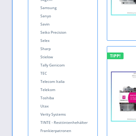
Samsung
Sanyo
Savin
Seiko Precision
Selex
Sharp
TIPP!
Stielow
Tally Genicom
TEC
Telecom Italia
Telekom
Toshiba
Utax
Verity Systems
TINTE - Resttintenhehälter
Frankierpatronen