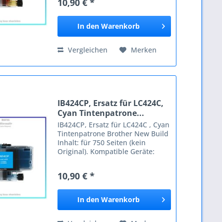
10,90 € *
MFCJ5340DW Brother
MFCJ5340DWE Brother
MFCJ5345DW Brother...
In den
Warenkorb
Vergleichen
Merken
IB424CP, Ersatz für LC424C,
Cyan Tintenpatrone...
IB424CP, Ersatz für LC424C , Cyan
Tintenpatrone Brother New Build
Inhalt: für 750 Seiten (kein
Original). Kompatible Geräte:
Brother Brother LC422 Brother
MFC-J 5340 Brother MFCJ5340DW
10,90 € *
Brother MFCJ5340DWE Brother
MFCJ5345DW Brother MFC-J...
In den
Warenkorb