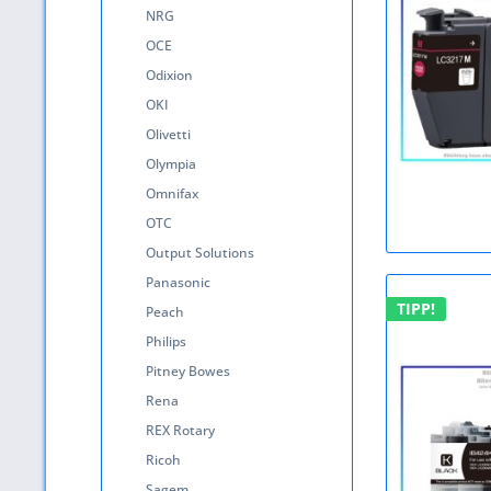
NRG
OCE
Odixion
OKI
Olivetti
Olympia
Omnifax
OTC
Output Solutions
Panasonic
TIPP!
Peach
Philips
Pitney Bowes
Rena
REX Rotary
Ricoh
Sagem