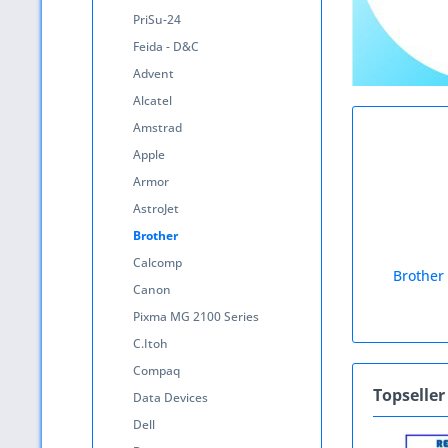
PriSu-24
Feida - D&C
Advent
Alcatel
Amstrad
Apple
Armor
AstroJet
Brother
Calcomp
Brother
Canon
Pixma MG 2100 Series
C.Itoh
Compaq
Topseller
Data Devices
Dell