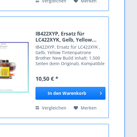
Vergleichen
Merken
IB422XYP, Ersatz für
LC422XYK, Gelb, Yellow...
IB422XYP, Ersatz für LC422XYK ,
Gelb, Yellow Tintenpatrone
Brother New Build Inhalt: 1.500
Seiten (kein Original). Kompatible
Geräte: Brother Brother LC422
Brother MFC-J 5340 Brother
10,50 € *
MFCJ5340DW Brother
MFCJ5340DWE Brother
MFCJ5345DW...
In den
Warenkorb
Vergleichen
Merken