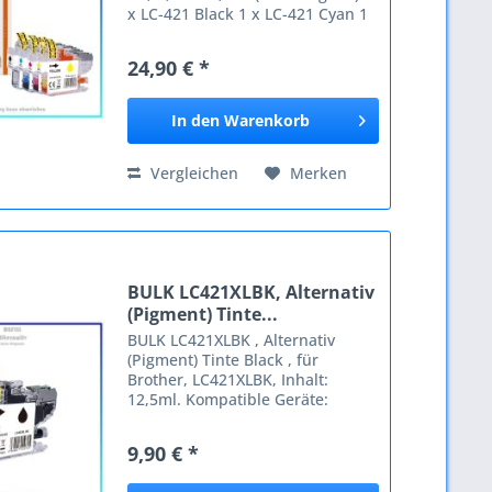
x LC-421 Black 1 x LC-421 Cyan 1
x LC-421 Magenta 1 x LC-421
Yellow Kompatible Geräte:
24,90 € *
Brother DCP-J 1050 DW DCP-J
1140 DW DCP-J 1800...
In den
Warenkorb
Vergleichen
Merken
BULK LC421XLBK, Alternativ
(Pigment) Tinte...
BULK LC421XLBK , Alternativ
(Pigment) Tinte Black , für
Brother, LC421XLBK, Inhalt:
12,5ml. Kompatible Geräte:
Brother DCP-J 1050 DW DCP-J
1140 DW DCP-J 1800 DW MFC-J
9,90 € *
1010 DW ==============