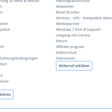
rung zu Refill & Rebuilt
Haftungsausschluss
t
Newsletter
in
Reset Drucker
Services - Info - Kompatible Ware
ramm
Werbepartner
spatch
Windows 7 End of Support
Umgang-mit-Corona
Return
BGH
Affiliate program
Datenschutz
 Zahlungsbedingungen
Impressum
duct
Widerruf erklären
ht
mular
klären