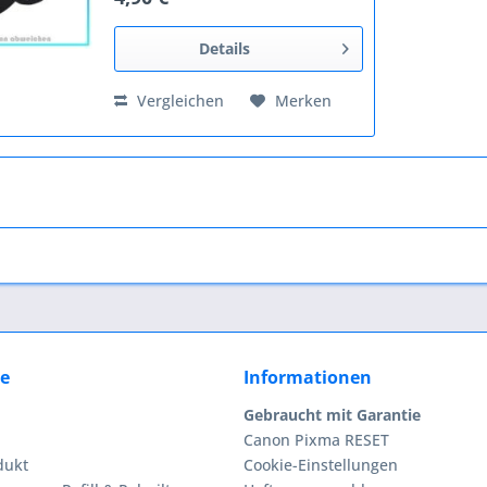
Instruments E 2006 TI 2006 TI 50
TI 500 TI 50 M TI 5155 TI 5219 II TI
5221 TI...
Details
Vergleichen
Merken
ce
Informationen
Gebraucht mit Garantie
Canon Pixma RESET
dukt
Cookie-Einstellungen