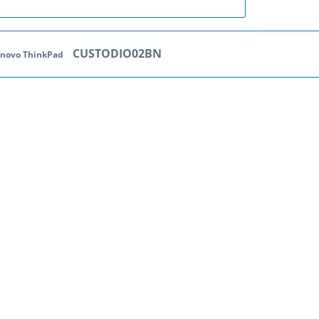
CUSTODIO02BN
enovo ThinkPad