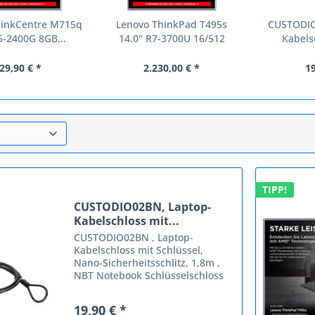
hinkCentre M715q
Lenovo ThinkPad T495s
CUSTODIO
5-2400G 8GB...
14.0" R7-3700U 16/512
Kabelsc
SSD...
29,90 € *
2.230,00 € *
19
TIPP!
CUSTODIO02BN, Laptop-
Kabelschloss mit...
CUSTODIO02BN , Laptop-
Kabelschloss mit Schlüssel,
Nano-Sicherheitsschlitz, 1,8m ,
NBT Notebook Schlüsselschloss
Nano. Das Laptop-Kabelschloss
mit Schlüsse vor Diebstahl *. Das
19,90 € *
Schloss passt auf jedes Laptop