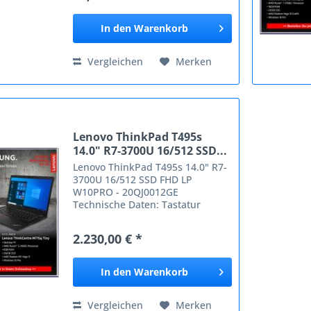
mit einer...
In den
Warenkorb
Vergleichen
Merken
Lenovo ThinkPad T495s
14.0" R7-3700U 16/512 SSD...
Lenovo ThinkPad T495s 14.0" R7-
3700U 16/512 SSD FHD LP
W10PRO - 20QJ0012GE
Technische Daten: Tastatur
Eingabegerät ThinkPad UltraNav
Numerisches Keypad Tastatur
2.230,00 € *
mit Hintergrundbeleuchtung
Spritzwassergeschützte Tastatur
Software...
In den
Warenkorb
Vergleichen
Merken