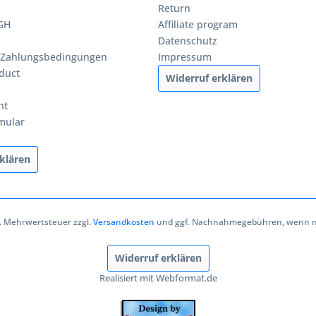
Return
BGH
Affiliate program
Datenschutz
 Zahlungsbedingungen
Impressum
duct
Widerruf erklären
ht
mular
klären
zl. Mehrwertsteuer zzgl.
Versandkosten
und ggf. Nachnahmegebühren, wenn ni
Widerruf erklären
Realisiert mit Webformat.de