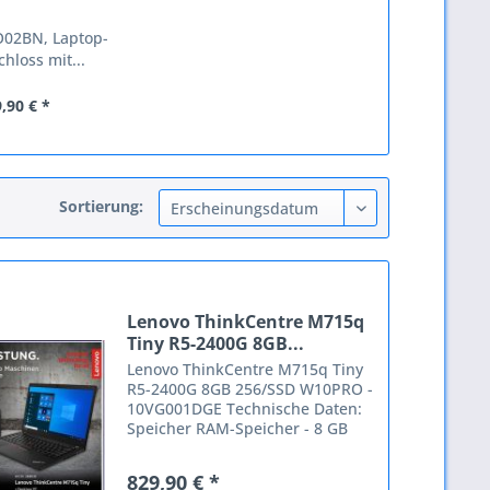
02BN, Laptop-
hloss mit...
,90 € *
Sortierung:
Lenovo ThinkCentre M715q
Tiny R5-2400G 8GB...
Lenovo ThinkCentre M715q Tiny
R5-2400G 8GB 256/SSD W10PRO -
10VG001DGE Technische Daten:
Speicher RAM-Speicher - 8 GB
Interner Speichertyp - DDR4-
SDRAM RAM-Speicher maximal -
829,90 € *
32 GB Speicherlayout - 1 x 8 GB