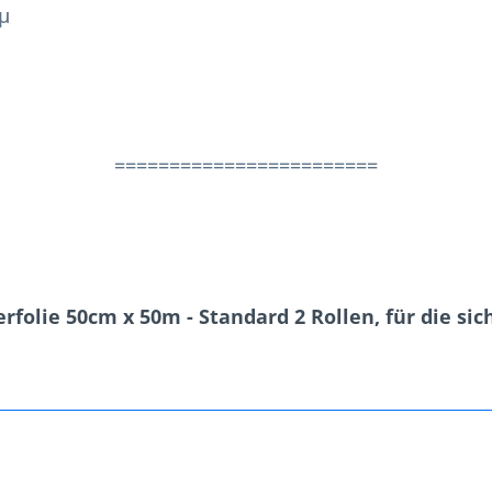
0µ
========================
rfolie 50cm x 50m - Standard 2 Rollen, für die si