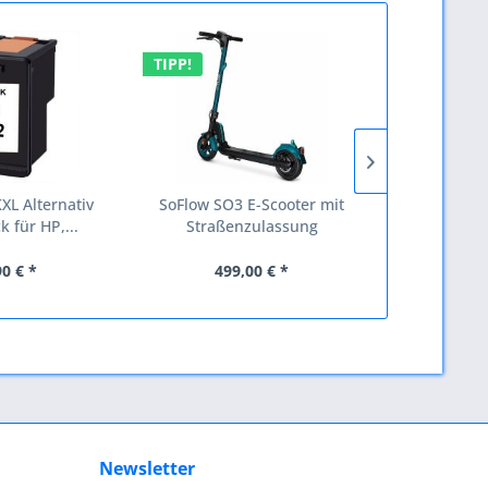
TIPP!
TIPP!
L Alternativ
SoFlow SO3 E-Scooter mit
TN-329BK, 
k für HP,...
Straßenzulassung
90 € *
499,00 € *
15
Newsletter