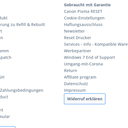
Gebraucht mit Garantie
Canon Pixma RESET
dukt
Cookie-Einstellungen
rung zu Refill & Rebuilt
Haftungsausschluss
t
Newsletter
in
Reset Drucker
Services - Info - Kompatible Ware
ramm
Werbepartner
spatch
Windows 7 End of Support
Umgang-mit-Corona
Return
BGH
Affiliate program
Datenschutz
 Zahlungsbedingungen
Impressum
duct
Widerruf erklären
ht
mular