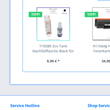
TIPP!
TIPP!
T105BK Eco Tank
H1106AJJ 
Nachfüllflasche Black für
Tonerkart
Epson...
W110
8,90 € *
34,90
Service Hotline
Shop Servi