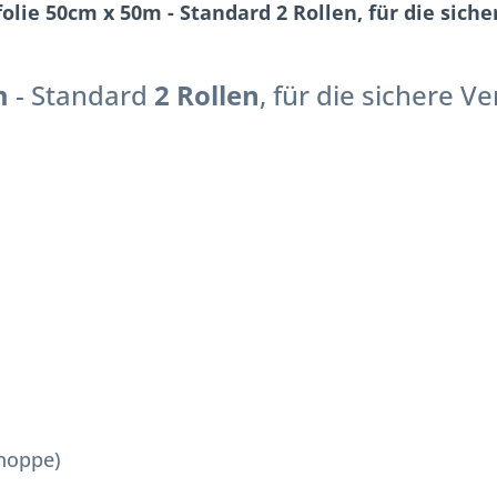
lie 50cm x 50m - Standard 2 Rollen, für die sich
m
- Standard
2 Rollen
, für die sichere V
noppe)