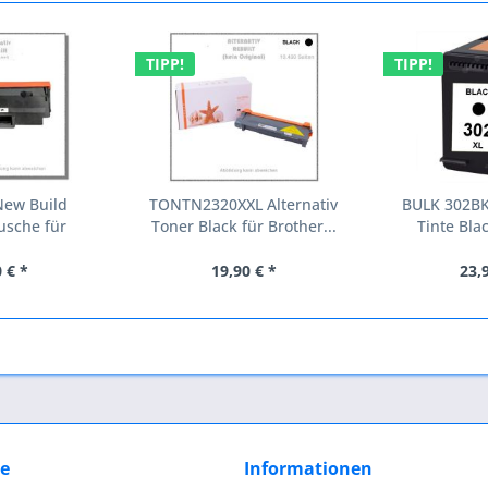
TIPP!
TIPP!
New Build
TONTN2320XXL Alternativ
BULK 302BKX
usche für
Toner Black für Brother...
Tinte Blac
6A...
 € *
19,90 € *
23,
ce
Informationen