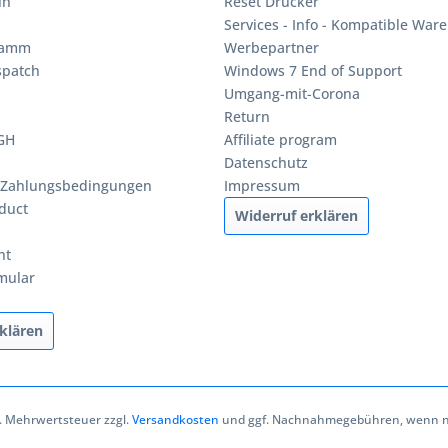
in
Reset Drucker
Services - Info - Kompatible Ware
ramm
Werbepartner
spatch
Windows 7 End of Support
Umgang-mit-Corona
Return
BGH
Affiliate program
Datenschutz
 Zahlungsbedingungen
Impressum
duct
Widerruf erklären
ht
mular
klären
zl. Mehrwertsteuer zzgl.
Versandkosten
und ggf. Nachnahmegebühren, wenn ni