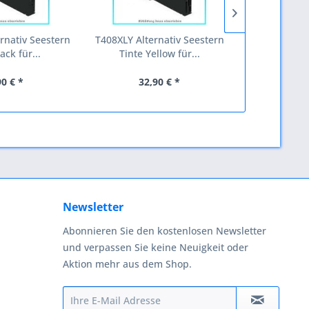
rnativ Seestern
T408XLY Alternativ Seestern
ST60Y Er
ack für...
Tinte Yellow für...
Y406S/ELS, 
90 € *
32,90 € *
14
Newsletter
Abonnieren Sie den kostenlosen Newsletter
und verpassen Sie keine Neuigkeit oder
Aktion mehr aus dem Shop.