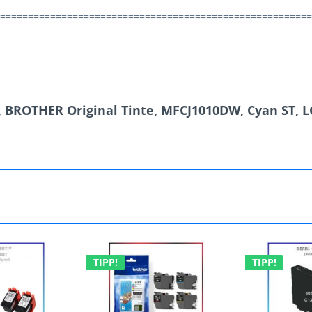
========================================================
 BROTHER Original Tinte, MFCJ1010DW, Cyan ST, LC4
TIPP!
TIPP!