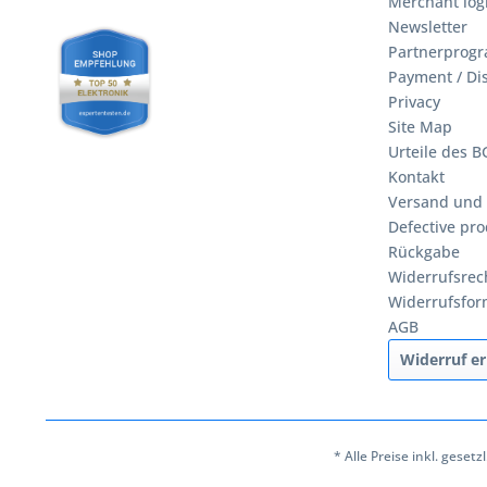
Merchant log
Newsletter
Partnerprog
Payment / Di
Privacy
Site Map
Urteile des 
Kontakt
Versand und
Defective pro
Rückgabe
Widerrufsrec
Widerrufsfor
AGB
Widerruf er
* Alle Preise inkl. geset