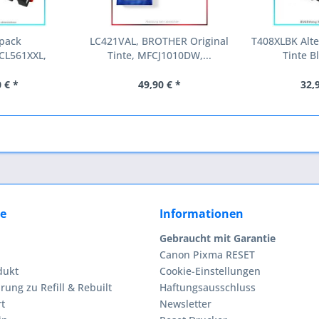
ipack
LC421VAL, BROTHER Original
T408XLBK Alte
CL561XXL,
Tinte, MFCJ1010DW,...
Tinte Bl
 Tinte...
 € *
49,90 € *
32,
ce
Informationen
Gebraucht mit Garantie
Canon Pixma RESET
dukt
Cookie-Einstellungen
rung zu Refill & Rebuilt
Haftungsausschluss
t
Newsletter