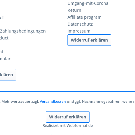
Umgang-mit-Corona
Return
BGH
Affiliate program
Datenschutz
 Zahlungsbedingungen
Impressum
duct
Widerruf erklären
ht
mular
klären
zl. Mehrwertsteuer zzgl.
Versandkosten
und ggf. Nachnahmegebühren, wenn ni
Widerruf erklären
Realisiert mit Webformat.de