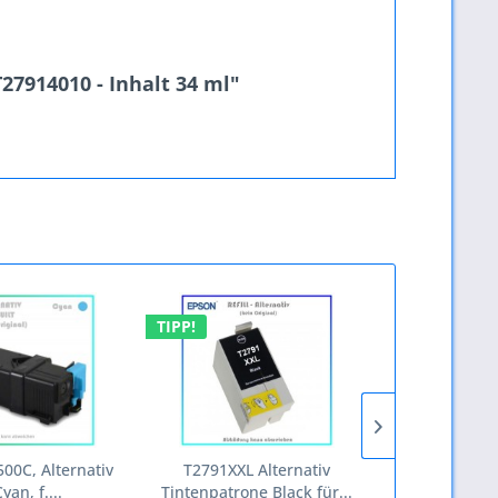
27914010 - Inhalt 34 ml"
TIPP!
TIPP!
0C, Alternativ
T2791XXL Alternativ
BULK T271
yan, f....
Tintenpatrone Black für...
Tintenpatr