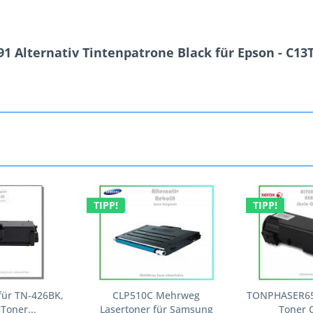
 Alternativ Tintenpatrone Black für Epson - C13T
TIPP!
TIPP!
für TN-426BK,
CLP510C Mehrweg
TONPHASER650
Toner...
Lasertoner für Samsung
Toner C