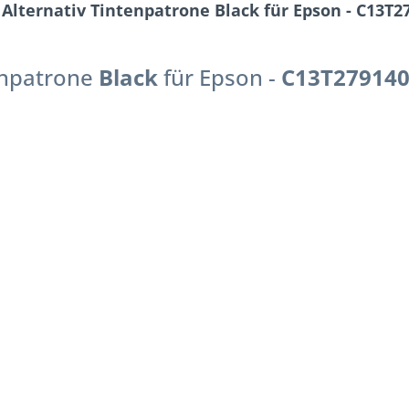
lternativ Tintenpatrone Black für Epson - C13T27
enpatrone
Black
für Epson -
C13T27914