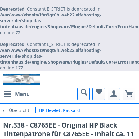
Deprecated
: Constant E_STRICT is deprecated in
/var/www/vhosts/t9n9qt6h.web22.alfahosting-
server.de/shop.das-
tintenhaus.de/engine/Shopware/Plugins/Default/Core/ErrorHan
on line
72
Deprecated
: Constant E_STRICT is deprecated in
/var/www/vhosts/t9n9qt6h.web22.alfahosting-
server.de/shop.das-
tintenhaus.de/engine/Shopware/Plugins/Default/Core/ErrorHan
on line
127
Menü
Übersicht
HP Hewlett Packard
Nr.338 - C8765EE - Original HP Black
Tintenpatrone für C8765EE - Inhalt ca. 11