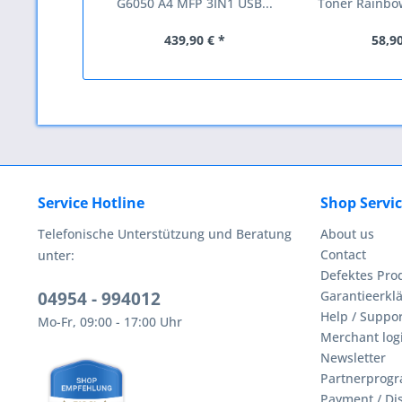
G6050 A4 MFP 3IN1 USB...
Toner Rainbowk
439,90 € *
58,90
Service Hotline
Shop Servi
Telefonische Unterstützung und Beratung
About us
Contact
unter:
Defektes Pro
04954 - 994012
Garantieerklä
Help / Suppor
Mo-Fr, 09:00 - 17:00 Uhr
Merchant log
Newsletter
Partnerprog
Payment / Di