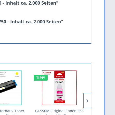
- Inhalt ca. 2.000 Seiten"
0 - Inhalt ca. 2.000 Seiten"
TIPP!
TIPP!
ernativ Toner
GI-590M Original Canon Eco
GI-590BK Or