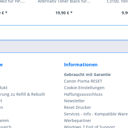
it für HP,...
Alternativ Toner Black für...
C3100, Yell
 € *
19,90 € *
9,9
ce
Informationen
Gebraucht mit Garantie
Canon Pixma RESET
dukt
Cookie-Einstellungen
rung zu Refill & Rebuilt
Haftungsausschluss
t
Newsletter
in
Reset Drucker
Services - Info - Kompatible Ware
ramm
Werbepartner
spatch
Windows 7 End of Support