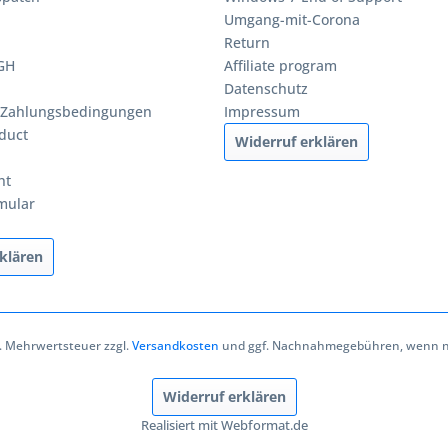
Umgang-mit-Corona
Return
BGH
Affiliate program
Datenschutz
 Zahlungsbedingungen
Impressum
duct
Widerruf erklären
ht
mular
klären
zl. Mehrwertsteuer zzgl.
Versandkosten
und ggf. Nachnahmegebühren, wenn ni
Widerruf erklären
Realisiert mit Webformat.de