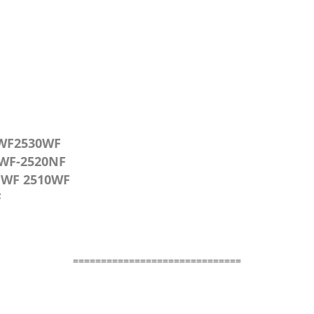
 WF2530WF
 WF-2520NF
 WF 2510WF
F
==============================