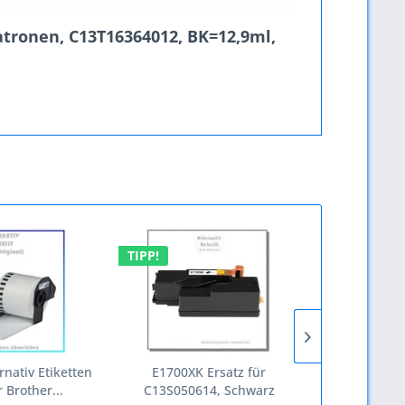
atronen, C13T16364012, BK=12,9ml,
TIPP!
TIPP!
rnativ Etiketten
E1700XK Ersatz für
E3000CR
 Brother...
C13S050614, Schwarz
C13S0511