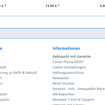
Canon...
 € *
13,90 € *
4,9
ce
Informationen
Gebraucht mit Garantie
Canon Pixma RESET
dukt
Cookie-Einstellungen
rung zu Refill & Rebuilt
Haftungsausschluss
t
Newsletter
in
Reset Drucker
Services - Info - Kompatible Ware
ramm
Werbepartner
spatch
Windows 7 End of Support
Umgang-mit-Corona