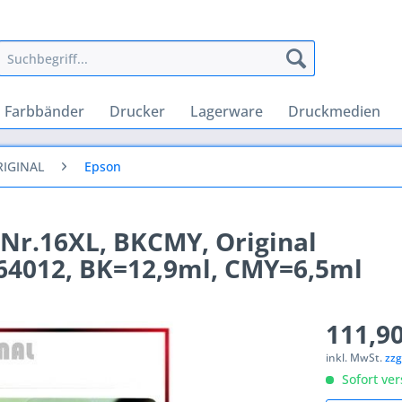
Farbbänder
Drucker
Lagerware
Druckmedien
RIGINAL
Epson
Nr.16XL, BKCMY, Original
64012, BK=12,9ml, CMY=6,5ml
111,90
inkl. MwSt.
zzg
Sofort ver