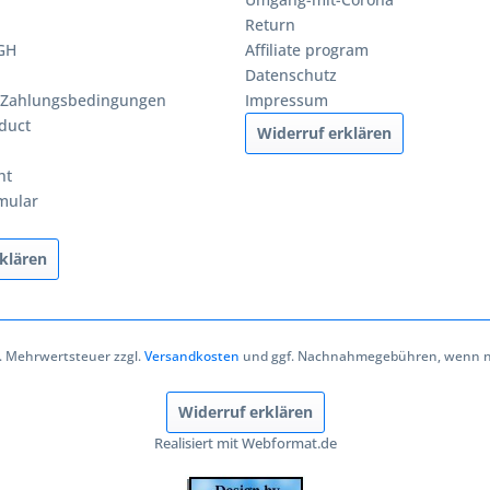
Return
BGH
Affiliate program
Datenschutz
 Zahlungsbedingungen
Impressum
duct
Widerruf erklären
ht
mular
klären
zl. Mehrwertsteuer zzgl.
Versandkosten
und ggf. Nachnahmegebühren, wenn ni
Widerruf erklären
Realisiert mit Webformat.de