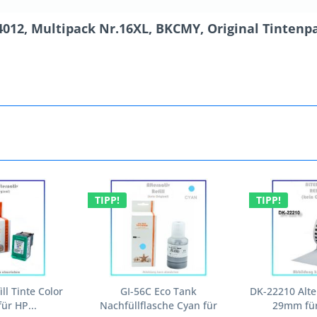
012, Multipack Nr.16XL, BKCMY, Original Tintenp
TIPP!
TIPP!
ll Tinte Color
GI-56C Eco Tank
DK-22210 Alte
ür HP...
Nachfüllflasche Cyan für
29mm für