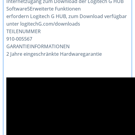
Internetzugang zum Download der Logitech G HUB
Software5Erweiterte Funktionen
erfordern Logitech G HUB, zum Download verfügbar
unter logitechG.com/downloads
TEILENUMMER
910-005567
GARANTIEINFORMATIONEN
2 Jahre eingeschränkte Hardwaregarantie