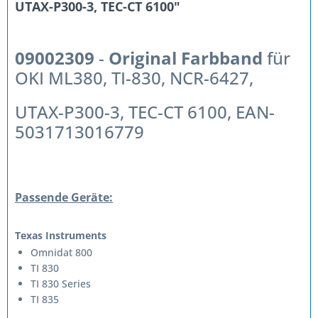
UTAX-P300-3, TEC-CT 6100"
09002309
-
Original Farbband
für
OKI ML380, TI-830, NCR-6427,
UTAX-P300-3, TEC-CT 6100, EAN-
5031713016779
Passende Geräte:
Texas Instruments
Omnidat 800
TI 830
TI 830 Series
TI 835