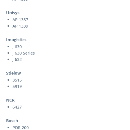
Unisys
AP 1337
AP 1339
Imagistics
J 630
J 630 Series
J 632
Stielow
3515
5919
NCR
6427
Bosch
PDR 200