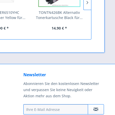
ER6510YHC
TONTN426BK Alternativ
GOOBAY Kf
er Yellow für...
Tonerkartusche Black für...
geeignet fü
90 € *
14,90 € *
3,
Newsletter
Abonnieren Sie den kostenlosen Newsletter
und verpassen Sie keine Neuigkeit oder
Aktion mehr aus dem Shop.