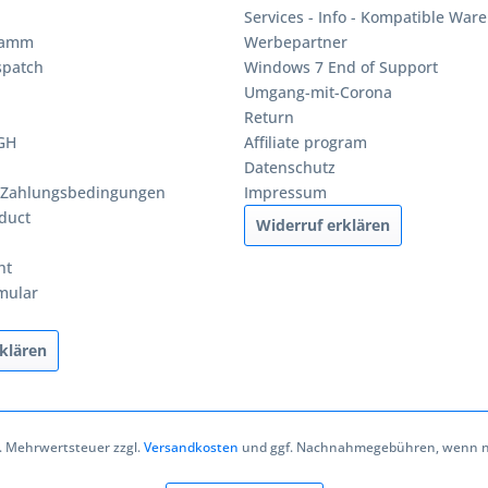
Services - Info - Kompatible Ware
ramm
Werbepartner
spatch
Windows 7 End of Support
Umgang-mit-Corona
Return
BGH
Affiliate program
Datenschutz
 Zahlungsbedingungen
Impressum
duct
Widerruf erklären
ht
mular
klären
zl. Mehrwertsteuer zzgl.
Versandkosten
und ggf. Nachnahmegebühren, wenn ni