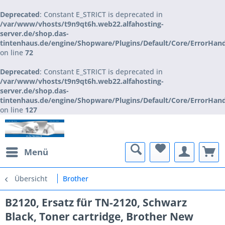
Deprecated
: Constant E_STRICT is deprecated in
/var/www/vhosts/t9n9qt6h.web22.alfahosting-
server.de/shop.das-
tintenhaus.de/engine/Shopware/Plugins/Default/Core/ErrorHan
on line
72
Deprecated
: Constant E_STRICT is deprecated in
/var/www/vhosts/t9n9qt6h.web22.alfahosting-
server.de/shop.das-
tintenhaus.de/engine/Shopware/Plugins/Default/Core/ErrorHan
on line
127
Menü
Übersicht
Brother
B2120, Ersatz für TN-2120, Schwarz
Black, Toner cartridge, Brother New