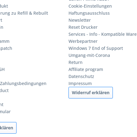
dukt
Cookie-Einstellungen
rung zu Refill & Rebuilt
Haftungsausschluss
t
Newsletter
in
Reset Drucker
Services - Info - Kompatible Ware
ramm
Werbepartner
spatch
Windows 7 End of Support
Umgang-mit-Corona
Return
BGH
Affiliate program
Datenschutz
 Zahlungsbedingungen
Impressum
duct
Widerruf erklären
ht
mular
klären