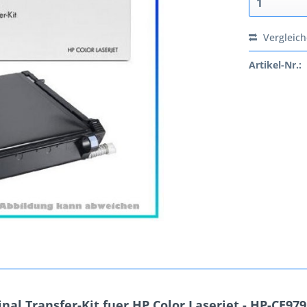
Vergleic
Artikel-Nr.:
al Transfer-Kit fuer HP Color Laserjet - HP-CE97