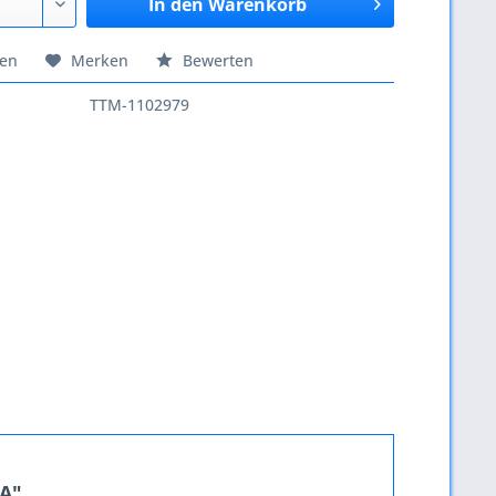
In den
Warenkorb
hen
Merken
Bewerten
TTM-1102979
9A"