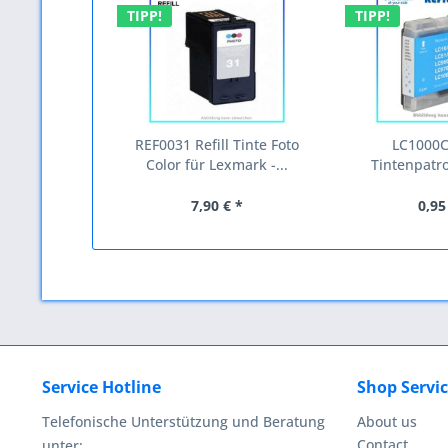
TIPP!
TIPP!
REF0031 Refill Tinte Foto
LC1000C
Color für Lexmark -...
Tintenpatro
Brothe
7,90 € *
0,95
Service Hotline
Shop Servi
Telefonische Unterstützung und Beratung
About us
Contact
unter: