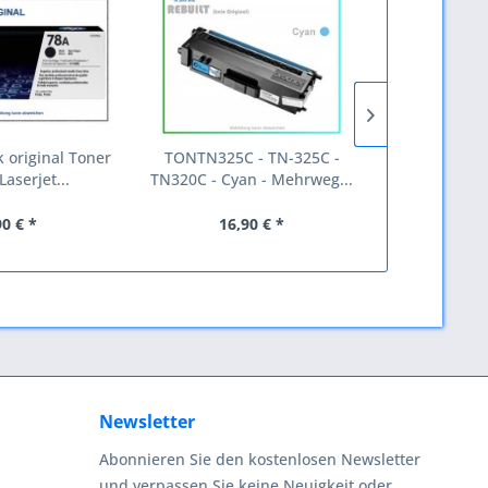
k original Toner
TONTN325C - TN-325C -
CLI521Y - 2
Laserjet...
TN320C - Cyan - Mehrweg...
ori
90 € *
16,90 € *
12
Newsletter
Abonnieren Sie den kostenlosen Newsletter
und verpassen Sie keine Neuigkeit oder