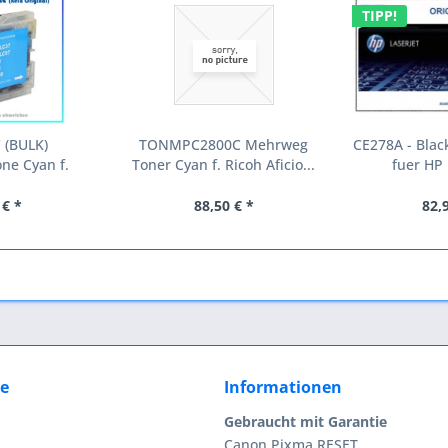
TIPP!
 (BULK)
TONMPC2800C Mehrweg
CE278A - Blac
ne Cyan f.
Toner Cyan f. Ricoh Aficio...
fuer HP 
r -...
 € *
88,50 € *
82,
ce
Informationen
Gebraucht mit Garantie
Canon Pixma RESET