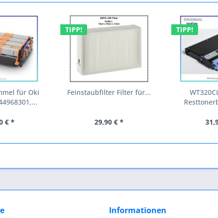
TIPP!
TIPP!
mmel für Oki
Feinstaubfilter Filter für...
WT320CL,
44968301,...
Resttonerb
0 € *
29,90 € *
31,
ce
Informationen