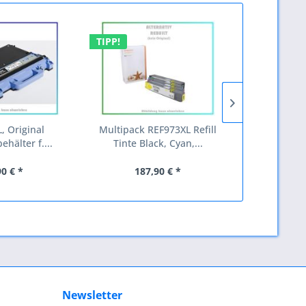
TIPP!
TIPP!
 Original
Multipack REF973XL Refill
D1250K/C/M/
ehälter f....
Tinte Black, Cyan,...
593-1101
90 € *
187,90 € *
19
Newsletter