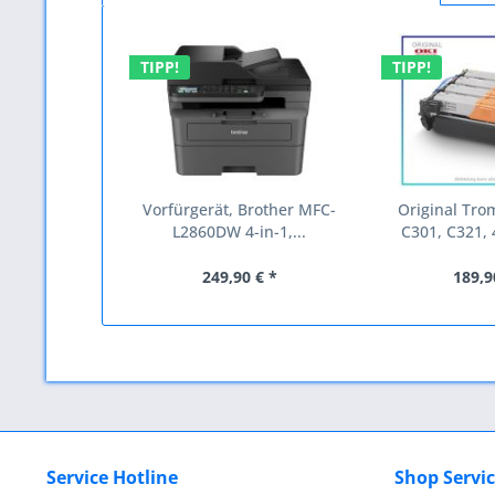
TIPP!
TIPP!
Vorfürgerät, Brother MFC-
Original Tro
L2860DW 4-in-1,...
C301, C321, 
249,90 € *
189,9
Service Hotline
Shop Servi