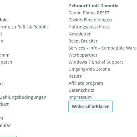
Gebraucht mit Garantie
Canon Pixma RESET
dukt
Cookie-Einstellungen
rung zu Refill & Rebuilt
Haftungsausschluss
t
Newsletter
in
Reset Drucker
Services - Info - Kompatible Ware
ramm
Werbepartner
spatch
Windows 7 End of Support
Umgang-mit-Corona
Return
BGH
Affiliate program
Datenschutz
 Zahlungsbedingungen
Impressum
duct
Widerruf erklären
ht
mular