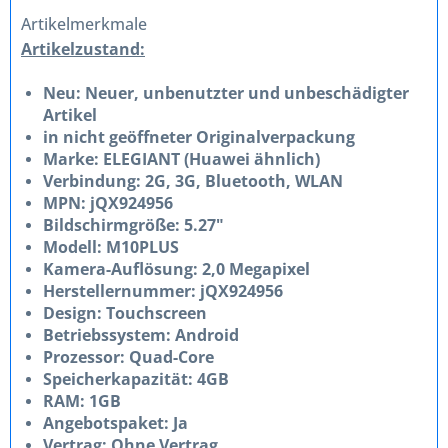
Artikelmerkmale
Artikelzustand:
Neu: Neuer, unbenutzter und unbeschädigter
Artikel
in nicht geöffneter Originalverpackung
Marke: ELEGIANT (Huawei ähnlich)
Verbindung: 2G, 3G, Bluetooth, WLAN
MPN: jQX924956
Bildschirmgröße: 5.27"
Modell: M10PLUS
Kamera-Auflösung: 2,0 Megapixel
Herstellernummer: jQX924956
Design: Touchscreen
Betriebssystem: Android
Prozessor: Quad-Core
Speicherkapazität: 4GB
RAM: 1GB
Angebotspaket: Ja
Vertrag: Ohne Vertrag