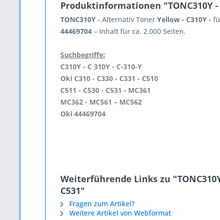
Produktinformationen "TONC310Y - Alt
TONC310Y
- Alternativ Toner
Yellow - C310Y -
fü
44469704
– Inhalt für ca. 2.000 Seiten.
Suchbegriffe:
C310Y - C 310Y - C-310-Y
Oki C310 - C330 - C331 - C510
C511 - C530 - C531 - MC361
MC362 - MC561 – MC562
Oki 44469704
Weiterführende Links zu "TONC310Y - 
C531"
Fragen zum Artikel?
Weitere Artikel von Webformat