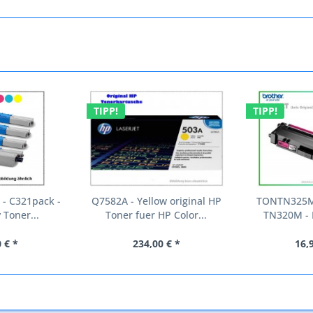
TIPP!
TIPP!
- C321pack -
Q7582A - Yellow original HP
TONTN325M 
 Toner...
Toner fuer HP Color...
TN320M - 
 € *
234,00 € *
16,