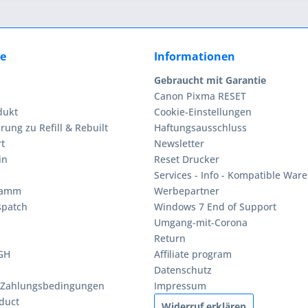
ce
Informationen
Gebraucht mit Garantie
Canon Pixma RESET
dukt
Cookie-Einstellungen
rung zu Refill & Rebuilt
Haftungsausschluss
t
Newsletter
in
Reset Drucker
Services - Info - Kompatible Ware
ramm
Werbepartner
spatch
Windows 7 End of Support
Umgang-mit-Corona
Return
BGH
Affiliate program
Datenschutz
 Zahlungsbedingungen
Impressum
duct
Widerruf erklären