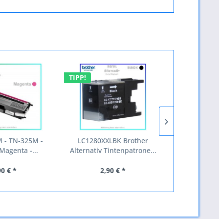
TIPP!
TIPP!
- TN-325M -
LC1280XXLBK Brother
TN310K - 40
Magenta -...
Alternativ Tintenpatrone...
Toner B
90 € *
2,90 € *
24