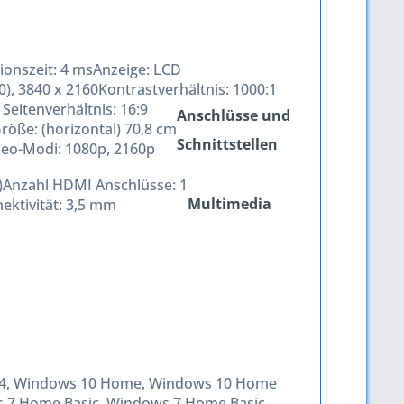
ionszeit:
4 ms
Anzeige:
LCD
0), 3840 x 2160
Kontrastverhältnis:
1000:1
 Seitenverhältnis:
16:9
Anschlüsse und
röße: (horizontal)
70,8 cm
Schnittstellen
deo-Modi:
1080p, 2160p
)
Anzahl HDMI Anschlüsse:
1
Multimedia
ektivität:
3,5 mm
x64, Windows 10 Home, Windows 10 Home
ws 7 Home Basic, Windows 7 Home Basic