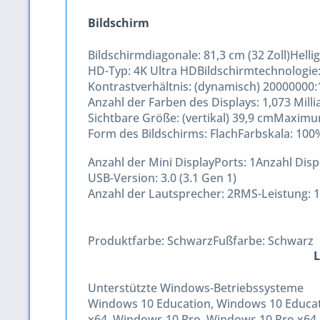
Bildschirm
Bildschirmdiagonale:
81,3 cm (32 Zoll)
Helli
HD-Typ:
4K Ultra HD
Bildschirmtechnologie
Kontrastverhältnis: (dynamisch)
20000000:
Anzahl der Farben des Displays:
1,073 Mill
Sichtbare Größe: (vertikal)
39,9 cm
Maximum
Form des Bildschirms:
Flach
Farbskala:
100
Anzahl der Mini DisplayPorts:
1
Anzahl Disp
USB-Version:
3.0 (3.1 Gen 1)
Anzahl der Lautsprecher:
2
RMS-Leistung:
Produktfarbe:
Schwarz
Fußfarbe:
Schwarz
L
Unterstützte Windows-Betriebssysteme
Windows 10 Education, Windows 10 Educat
x64, Windows 10 Pro, Windows 10 Pro x64