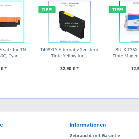
TIPP!
TIPP!
rsatz für TN-
T408XLY Alternativ Seestern
BULK T35XL
6C, Cyan...
Tinte Yellow für...
Tinte Magent
 € *
32,90 € *
12,
ce
Informationen
Gebraucht mit Garantie