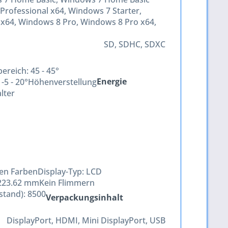
ofessional x64, Windows 7 Starter,
 x64, Windows 8 Pro, Windows 8 Pro x64,
SD, SDHC, SDXC
ereich:
45 - 45°
Energie
:
-5 - 20°
Höhenverstellung
lter
den Farben
Display-Typ:
LCD
223.62‎ mm
Kein Flimmern
 stand):
8500
Verpackungsinhalt
DisplayPort, HDMI, Mini DisplayPort, USB