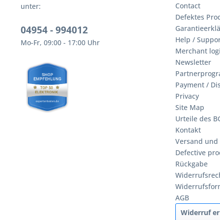
Contact
unter:
Defektes Pro
04954 - 994012
Garantieerklä
Help / Suppor
Mo-Fr, 09:00 - 17:00 Uhr
Merchant log
Newsletter
Partnerprog
Payment / Di
Privacy
Site Map
Urteile des 
Kontakt
Versand und
Defective pro
Rückgabe
Widerrufsrec
Widerrufsfor
AGB
Widerruf er