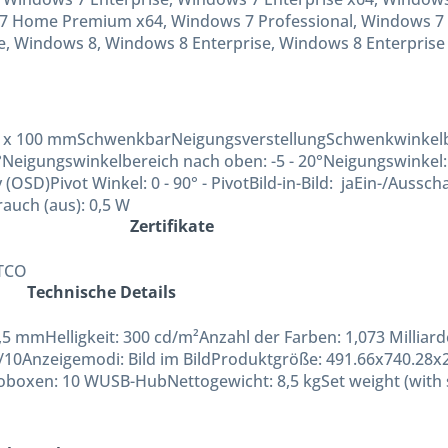
Home Premium x64, Windows 7 Professional, Windows 7 Pr
e, Windows 8, Windows 8 Enterprise, Windows 8 Enterprise
 x 100 mm
Schwenkbar
Neigungsverstellung
Schwenkwinkelb
°
Neigungswinkelbereich nach oben:
-5 - 20°
Neigungswinkel
y (OSD)
Pivot Winkel:
0 - 90° -
Pivot
Bild-in-Bild: ja
Ein-/Ausscha
auch (aus):
0,5 W
Zertifikate
TCO
Technische Details
8,5 mm
Helligkeit:
300 cd/m²
Anzahl der Farben:
1,073 Milliar
/10
Anzeigemodi:
Bild im Bild
Produktgröße:
491.66x740.28x
ioboxen:
10 W
USB-Hub
Nettogewicht:
8,5 kg
Set weight (with