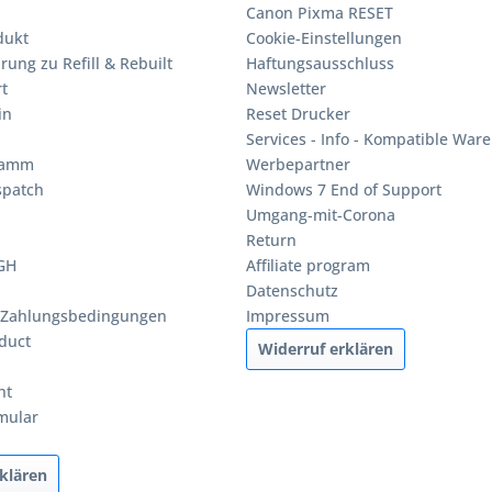
Canon Pixma RESET
dukt
Cookie-Einstellungen
rung zu Refill & Rebuilt
Haftungsausschluss
t
Newsletter
in
Reset Drucker
Services - Info - Kompatible Ware
ramm
Werbepartner
spatch
Windows 7 End of Support
Umgang-mit-Corona
Return
BGH
Affiliate program
Datenschutz
 Zahlungsbedingungen
Impressum
duct
Widerruf erklären
ht
mular
klären