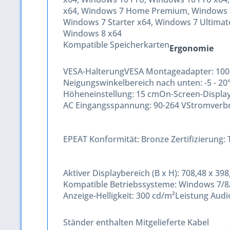
x64, Windows 7 Home Premium, Windows 7 
Windows 7 Starter x64, Windows 7 Ultimat
Windows 8 x64
Kompatible Speicherkarten
Ergonomie
VESA-Halterung
VESA Montageadapter:
100
Neigungswinkelbereich nach unten:
-5 - 20
Höheneinstellung:
15 cm
On-Screen-Displa
AC Eingangsspannung:
90-264 V
Stromverbr
EPEAT Konformität:
Bronze
Zertifizierung:
Aktiver Displaybereich (B x H):
708,48 x 39
Kompatible Betriebssysteme:
Windows 7/8
Anzeige-Helligkeit:
300 cd/m²
Leistung Aud
Ständer enthalten
Mitgelieferte Kabel