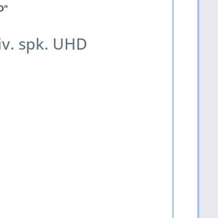
D"
iv. spk. UHD