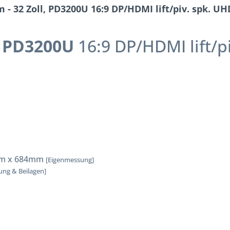
- 32 Zoll, PD3200U 16:9 DP/HDMI lift/piv. spk. UH
,
PD3200U
16:9 DP/HDMI lift/p
m x 684mm
[Eigenmessung]
ung & Beilagen]