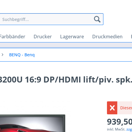
Farbbänder
Drucker
Lagerware
Druckmedien
BENQ - Benq
3200U 16:9 DP/HDMI lift/piv. sp
Dieser
939,50
inkl. MwSt.
zzg