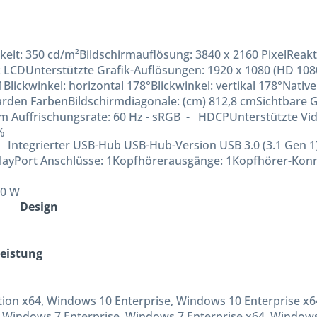
gkeit:
350 cd/m²
Bildschirmauflösung:
3840 x 2160 Pixel
Reakt
:
LCD
Unterstützte Grafik-Auflösungen:
1920 x 1080 (HD 108
1
Blickwinkel: horizontal
178°
Blickwinkel: vertikal
178°
Native
iarden Farben
Bildschirmdiagonale: (cm)
812,8 cm
Sichtbare G
 Auffrischungsrate:
60 Hz -
sRGB -
HDCP
Unterstützte Vi
%
Integrierter USB-Hub
USB-Hub-Version
USB 3.0 (3.1 Gen 1
layPort Anschlüsse:
1
Kopfhörerausgänge:
1
Kopfhörer-Konn
10 W
Design
eistung
ion x64, Windows 10 Enterprise, Windows 10 Enterprise 
, Windows 7 Enterprise, Windows 7 Enterprise x64, Windo