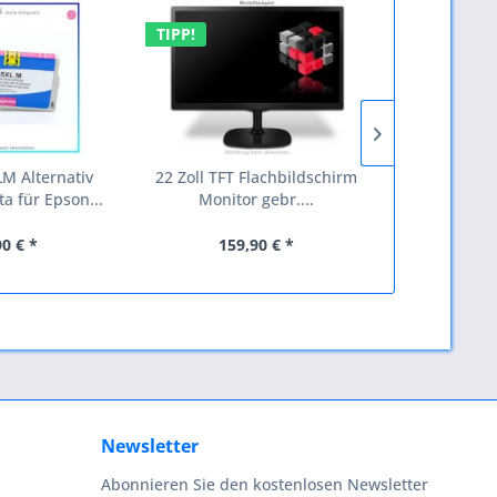
TIPP!
TIPP!
M Alternativ
22 Zoll TFT Flachbildschirm
3712C004
a für Epson...
Monitor gebr....
CL561XL, CA
90 € *
159,90 € *
69
Newsletter
Abonnieren Sie den kostenlosen Newsletter