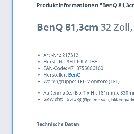
Produktinformationen "BenQ 81,3cm 
BenQ 81,3cm
32 Zoll
Art.-Nr.:
217312
Herst.-Nr:
9H.LF9LA.TBE
EAN-Code:
4718755066160
Hersteller:
BenQ
Warengruppe:
TFT-Monitore (TFT)
Außenmaße: (B x T x H):
181mm x 830m
Gewicht:
15.46kg
[Eigenmessung inkl. Verpack
Technische Daten: